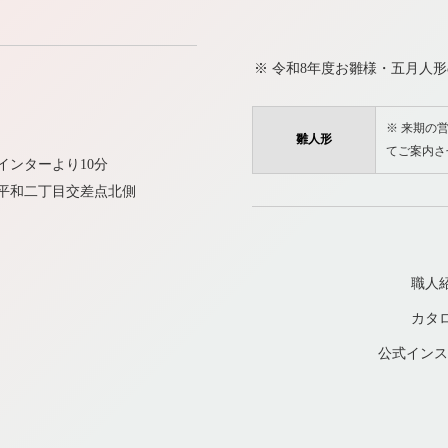
※ 令和8年度お雛様・五月人形
※ 来期の営
雛人形
てご案内さ
インターより10分
平和二丁目交差点北側
職人
カタ
公式インス