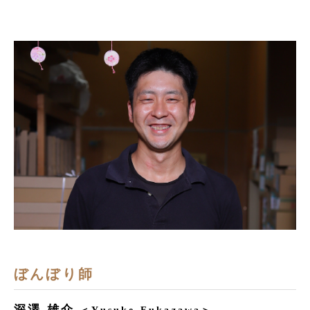
ぼんぼり師
深澤 雄介