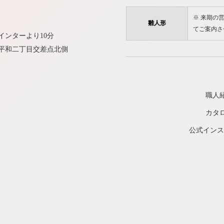
※ 来期の営
雛人形
てご案内さ
インターより10分
平和二丁目交差点北側
職人
カタ
公式インス