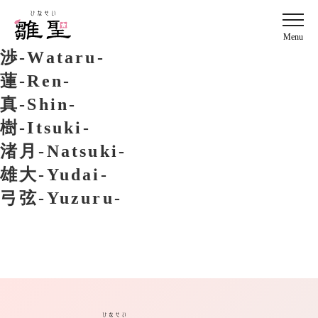
Menu
渉-Wataru-
蓮-Ren-
真-Shin-
樹-Itsuki-
渚月-Natsuki-
雄大-Yudai-
弓弦-Yuzuru-